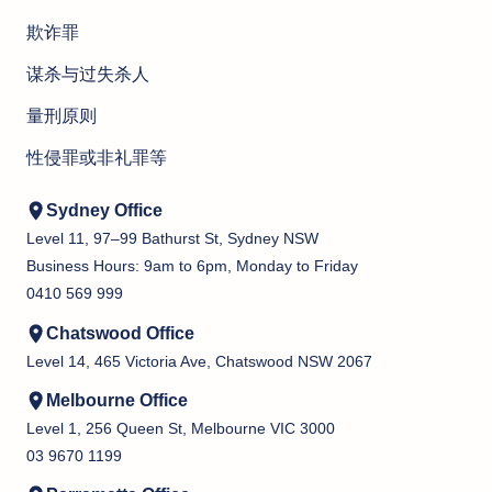
欺诈罪
谋杀与过失杀人
量刑原则
性侵罪或非礼罪等
Sydney Office
Level 11, 97–99 Bathurst St, Sydney NSW
Business Hours: 9am to 6pm, Monday to Friday
0410 569 999
Chatswood Office
Level 14, 465 Victoria Ave, Chatswood NSW 2067
Melbourne Office
Level 1, 256 Queen St, Melbourne VIC 3000
03 9670 1199