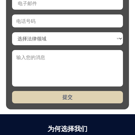
*
m
a
i
N
l
u
*
m
b
S
e
e
r
l
s
e
C
*
c
o
t
m
t
m
h
e
e
n
A
t
r
o
提交
e
r
a
M
s
e
o
s
f
s
L
a
为何选择我们
a
g