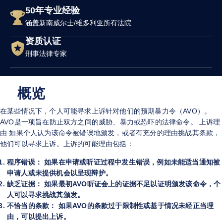
w
e
50年专业经验
*
*
涵盖新南威尔士/维多利亚所有法院
资质认证
刑事法律专家
概览
在某些情况下，个人可能寻求上诉针对他们的预期暴力令（AVO）。
AVO是一项旨在防止双方之间的威胁、暴力或恐吓的法律命令。 上诉理
由 如果个人认为该命令被错误地颁发，或者有充分的理由挑战其条款，
他们可以寻求上诉。上诉的可能理由包括：
程序错误： 如果在申请或听证过程中发生错误，例如未能适当通知被
申请人或未提供机会以呈现辩护。
缺乏证据： 如果最初AVO听证会上的证据不足以证明颁发该命令，个
人可以寻求挑战其颁发。
不恰当的条款： 如果AVO的条款过于限制性或基于情况未经正当理
由，可以提出上诉。