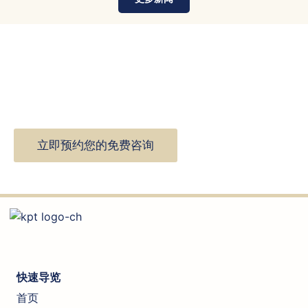
寻求专业法律指导
主动联系我们，确保您获得坚定和战略性的法律辩护。我
们安排您与经验丰富的刑事辩护律师进行免费初次咨询，
为您提供案件评估，告知您所有可行的选择，并引导您采
取最合适的辩护方案。
立即预约您的免费咨询
快速导览
首页